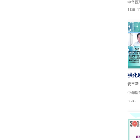
中华医学超
1156 -1
强化质
控工
姜玉新
中华医学超
-732 .