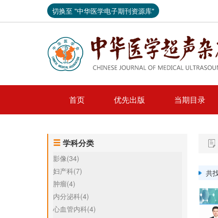
切换至 "中华医学电子期刊资源库"
首页
优先出版
当期目录
学科分类
影像(34)
妇产科(7)
共
肿瘤(4)
内分泌科(4)
心血管内科(4)