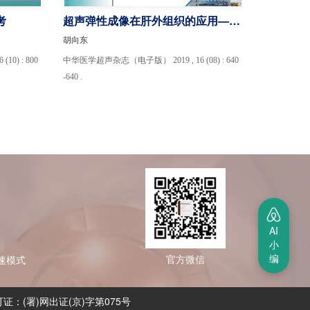
考
超声弹性成像在肝外组织的应用——
2018年EFSUMB弹性超声临床应用
胡向东
指南和推荐
0) : 800
中华医学超声杂志（电子版） 2019 , 16 (08) : 640
-640 .
AI
小
编
官方微信
极速模式
证：(署)网出证(京)字第075号