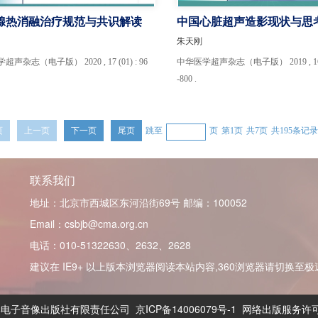
腺热消融治疗规范与共识解读
中国心脏超声造影现状与思
朱天刚
声杂志（电子版） 2020 , 17 (01) : 96
中华医学超声杂志（电子版） 2019 , 16 (1
-800 .
页
上一页
下一页
尾页
跳至
页
第1页
共7页
共195条记录
联系我们
地址：北京市西城区东河沿街69号
邮编：100052
Email：csbjb@cma.org.cn
电话：010-51322630、2632、2628
建议在 IE9+ 以上版本浏览器阅读本站内容,360浏览器请切换至
子音像出版社有限责任公司 京ICP备14006079号-1 网络出版服务许可