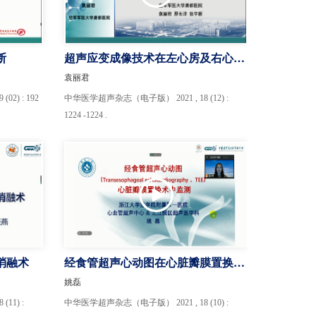
断
超声应变成像技术在左心房及右心功
能评价中的应用
袁丽君
2) : 192
中华医学超声杂志（电子版） 2021 , 18 (12) :
1224 -1224 .
消融术
经食管超声心动图在心脏瓣膜置换术
中监测的应用
姚磊
11) :
中华医学超声杂志（电子版） 2021 , 18 (10) :