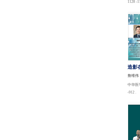
1128 -1
造影
詹维伟
中华医学超
-912 .