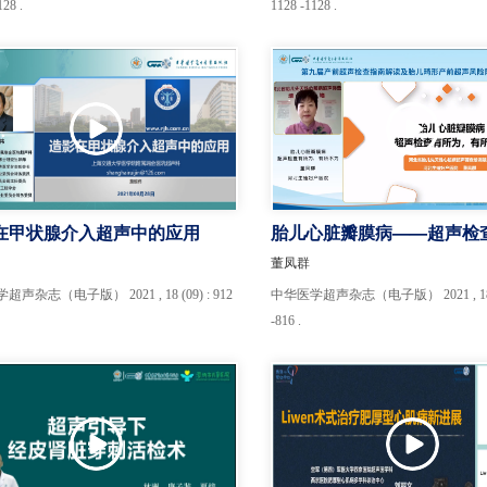
128 .
1128 -1128 .
在甲状腺介入超声中的应用
胎儿心脏瓣膜病——超声检
有所不为
董凤群
声杂志（电子版） 2021 , 18 (09) : 912
中华医学超声杂志（电子版） 2021 , 18 (0
-816 .