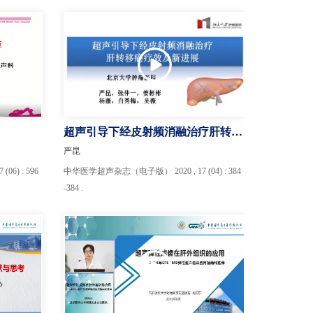
超声引导下经皮射频消融治疗肝转移
癌疗效及新进展
严昆
6) : 596
中华医学超声杂志（电子版） 2020 , 17 (04) : 384
-384 .