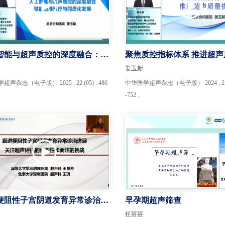
智能与超声质控的深度融合：赋
聚焦质控指标体系 推进超声
准医疗与同质化发展
升
姜玉新
声杂志（电子版） 2025 , 22 (05) : 486
中华医学超声杂志（电子版） 2024 , 21 (0
-752 .
梗阻性子宫阴道发育异常诊治进
早孕期超声筛查
关注超声评估的重要性和面临的
任芸芸