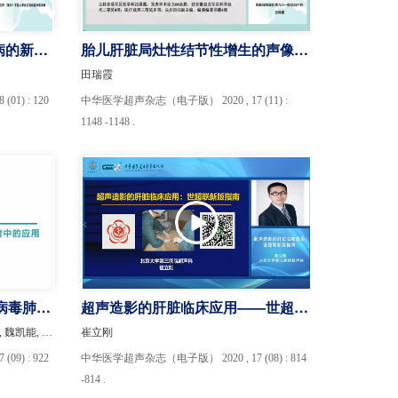
病的新进
胎儿肝脏局灶性结节性增生的声像图
特征与临床结局分析
田瑞霞
1) : 120
中华医学超声杂志（电子版） 2020 , 17 (11) :
1148 -1148 .
病毒肺炎
超声造影的肝脏临床应用——世超联
最新版指南解读
罗渝昆, 费翔, 吴猛, 邓玉姣, 赵霞, 徐亭, 魏凯能, 唐杰, 何昆仑
崔立刚
9) : 922
中华医学超声杂志（电子版） 2020 , 17 (08) : 814
-814 .