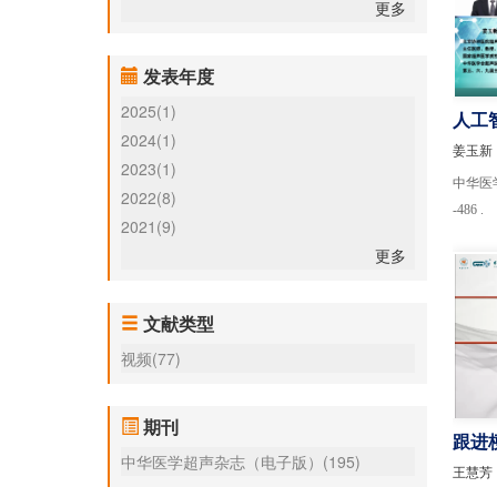
更多
发表年度
2025(1)
人工
2024(1)
能精
姜玉新
2023(1)
中华医学超
2022(8)
-486 .
2021(9)
更多
文献类型
视频(77)
期刊
跟进
中华医学超声杂志（电子版）(195)
展，
王慧芳
挑战