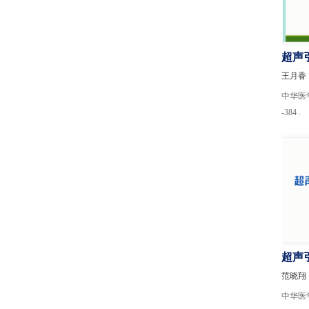
超声
王月香
中华医学超
-384 .
超声
合胆
范晓翔
中华医学超