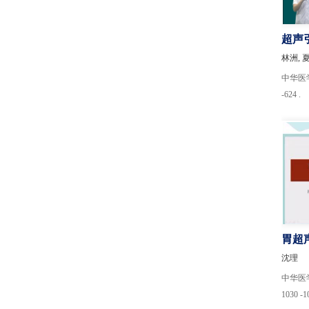
超声
林洲, 
中华医学超
-624 .
胃超
考与
沈理
中华医学超
1030 -1