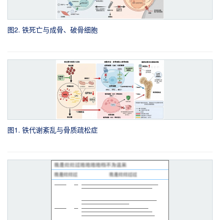
图2. 铁死亡与成骨、破骨细胞
图1. 铁代谢紊乱与骨质疏松症