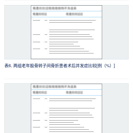
表6. 两组老年股骨转子间骨折患者术后并发症比较[例（%）]